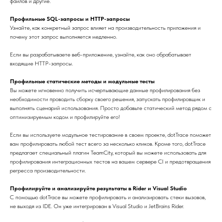
файлов и другие.
Профильные SQL-запросы и HTTP-запросы
Узнайте, как конкретный запрос влияет на производительность приложения и
почему этот запрос выполняется медленно.
Если вы разрабатываете веб-приложение, узнайте, как оно обрабатывает
входящие HTTP-запросы.
Профильные статические методы и модульные тесты
Вы можете мгновенно получить исчерпывающие данные профилирования без
необходимости проводить сборку своего решения, запускать профилировщик и
выполнять сценарий использования. Просто добавьте статический метод рядом с
оптимизируемым кодом и профилируйте его!
Если вы используете модульное тестирование в своем проекте, dotTrace поможет
вам профилировать любой тест всего за несколько кликов. Кроме того, dotTrace
предлагает специальный плагин TeamCity, который вы можете использовать для
профилирования интеграционных тестов на вашем сервере CI и предотвращения
регресса производительности.
Профилируйте и анализируйте результаты в Rider и Visual Studio
С помощью dotTrace вы можете профилировать и анализировать стеки вызовов,
не выходя из IDE. Он уже интегрирован в Visual Studio и JetBrains Rider.