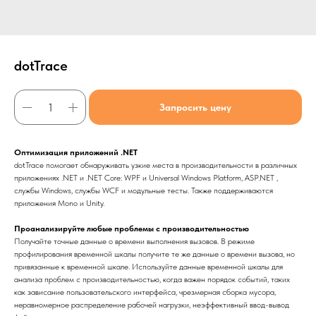
dotTrace
Запросить цену
Оптимизация приложений .NET
dotTrace помогает обнаруживать узкие места в производительности в различных
приложениях .NET и .NET Core: WPF и Universal Windows Platform, ASP.NET ,
службы Windows, службы WCF и модульные тесты. Также поддерживаются
приложения Mono и Unity.
Проанализируйте любые проблемы с производительностью
Получайте точные данные о времени выполнения вызовов. В режиме
профилирования временной шкалы получите те же данные о времени вызова, но
привязанные к временной шкале. Используйте данные временной шкалы для
анализа проблем с производительностью, когда важен порядок событий, таких
как зависание пользовательского интерфейса, чрезмерная сборка мусора,
неравномерное распределение рабочей нагрузки, неэффективный ввод-вывод